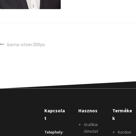
barna-oliver200px
Kapcsola
Hasznos
Terméke
t
k
Grafikai
útmutat
Telephely
:
Kordon