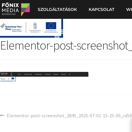
SZOLGÁLTATÁSOK
KAPCSOLAT
W
Elementor-post-screenshot
Elementor-post-screenshot_2845_2025-07-01-15-25-00_cd5f