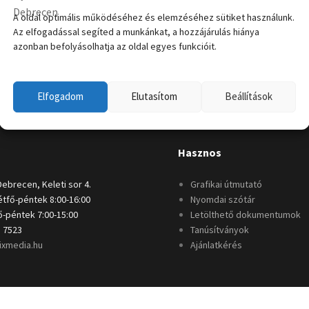
A oldal optimális működéséhez és elemzéséhez sütiket használunk.
Az elfogadással segíted a munkánkat, a hozzájárulás hiánya
azonban befolyásolhatja az oldal egyes funkcióit.
Elfogadom
Elutasítom
Beállítások
Hasznos
Debrecen, Keleti sor 4.
Grafikai útmutató
tfő-péntek 8:00-16:00
Nyomdai szótár
-péntek 7:00-15:00
Letölthető dokumentumok
 7523
Tanúsítványok
ixmedia.hu
Ajánlatkérés