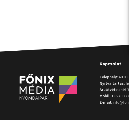
Kapcsolat
Telephely
: 4031 
Nyitva tartás:
hé
Áruátvétel:
hétfő
Mobil:
+36 70 323
E-mail
:
info@fon