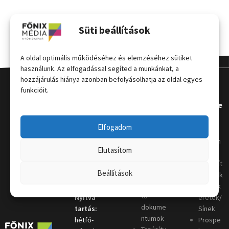
Süti beállítások
A oldal optimális működéséhez és elemzéséhez sütiket
használunk. Az elfogadással segíted a munkánkat, a
hozzájárulás hiánya azonban befolyásolhatja az oldal egyes
funkcióit.
Kapcsola
Hasznos
Terméke
t
k
Elfogadom
Grafikai
útmutat
Telephely
:
Kordon
Elutasítom
ó
4031
oszlop
Nyomda
Debrecen,
Megállít
Beállítások
i szótár
Keleti sor
ó táblák
Letölthe
4.
Plakátk
tő
Nyitva
eretek/
dokume
tartás:
Sínek
ntumok
hétfő-
Prospe