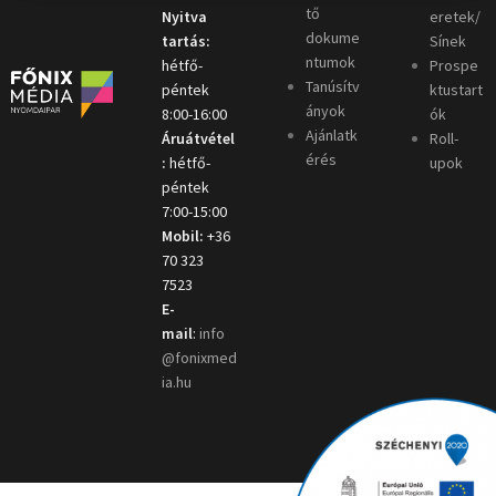
tő
Nyitva
eretek/
dokume
tartás:
Sínek
ntumok
hétfő-
Prospe
Tanúsítv
péntek
ktustart
ányok
8:00-16:00
ók
Ajánlatk
Áruátvétel
Roll-
érés
:
hétfő-
upok
péntek
7:00-15:00
Mobil:
+36
70 323
7523
E-
mail
:
info
@fonixmed
ia.hu