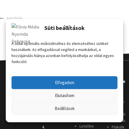
letöltés
Süti beállítások
A oldal optimális működéséhez és elemzéséhez sütiket
használunk. Az elfogadással segíted a munkánkat, a
hozzájárulás hiánya azonban befolyásolhatja az oldal egyes
funkcióit.
Kapcsola
Hasznos
Terméke
Elfogadom
t
k
Grafikai
Elutasítom
útmutat
Telephely
:
Kordon
ó
4031
oszlop
Beállítások
Nyomda
Debrecen,
Megállít
i szótár
Keleti sor
ó táblák
Letölthe
4.
Plakátk