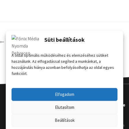
Süti beállítások
logók-26
A oldal optimális működéséhez és elemzéséhez sütiket
használunk. Az elfogadással segíted a munkánkat, a
hozzájárulás hiánya azonban befolyásolhatja az oldal egyes
funkcióit.
Elfogadom
Kapcsola
Hasznos
Terméke
Elutasítom
t
k
Grafikai
Beállítások
útmutat
Telephely
:
Kordon