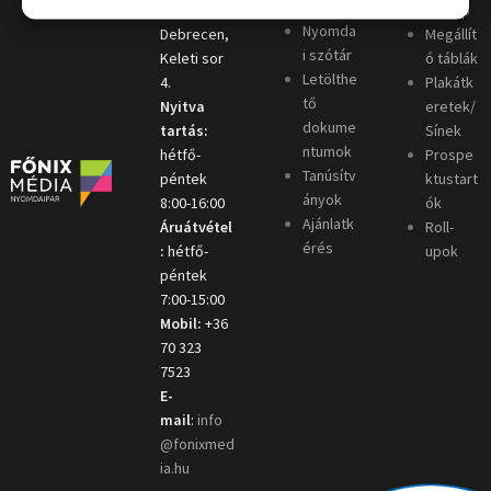
ó
4031
oszlop
Nyomda
Debrecen,
Megállít
i szótár
Keleti sor
ó táblák
Letölthe
4.
Plakátk
tő
Nyitva
eretek/
dokume
tartás:
Sínek
ntumok
hétfő-
Prospe
Tanúsítv
péntek
ktustart
ányok
8:00-16:00
ók
Ajánlatk
Áruátvétel
Roll-
érés
:
hétfő-
upok
péntek
7:00-15:00
Mobil:
+36
70 323
7523
E-
mail
:
info
@fonixmed
ia.hu