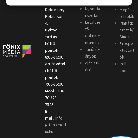
ó
4031
oszlop
Nyomda
Debrecen,
Megállít
i szótár
Keleti sor
ó táblák
Letölthe
4.
Plakátk
tő
Nyitva
eretek/
dokume
tartás:
Sínek
ntumok
hétfő-
Prospe
Tanúsítv
péntek
ktustart
ányok
8:00-16:00
ók
Ajánlatk
Áruátvétel
Roll-
érés
:
hétfő-
upok
péntek
7:00-15:00
Mobil:
+36
70 323
7523
E-
mail
:
info
@fonixmed
ia.hu