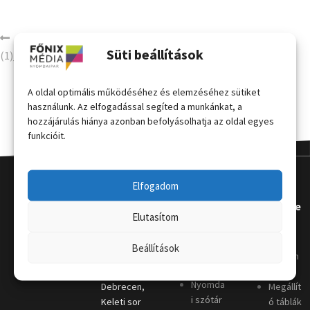
videokatalogus-logo_fekete
Süti beállítások
(1)_V2
A oldal optimális működéséhez és elemzéséhez sütiket
használunk. Az elfogadással segíted a munkánkat, a
hozzájárulás hiánya azonban befolyásolhatja az oldal egyes
funkcióit.
Elfogadom
Kapcsola
Hasznos
Terméke
Elutasítom
t
k
Grafikai
Beállítások
útmutat
Telephely
:
Kordon
ó
4031
oszlop
Nyomda
Debrecen,
Megállít
i szótár
Keleti sor
ó táblák