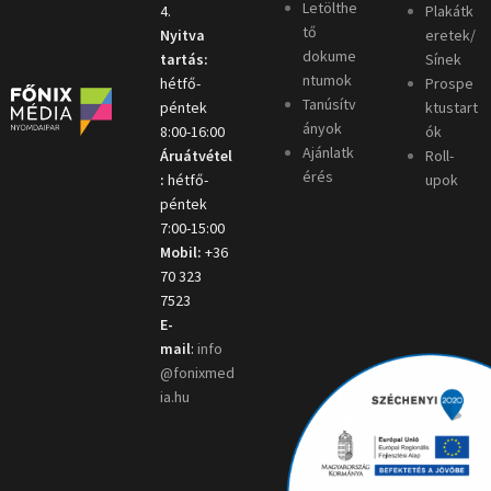
Letölthe
4.
Plakátk
tő
Nyitva
eretek/
dokume
tartás:
Sínek
ntumok
hétfő-
Prospe
Tanúsítv
péntek
ktustart
ányok
8:00-16:00
ók
Ajánlatk
Áruátvétel
Roll-
érés
:
hétfő-
upok
péntek
7:00-15:00
Mobil:
+36
70 323
7523
E-
mail
:
info
@fonixmed
ia.hu