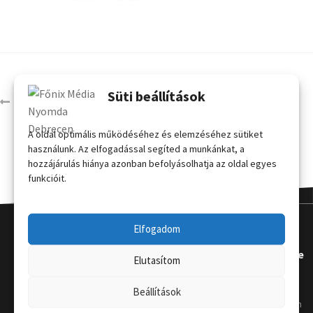
Süti beállítások
Íves kínálópult (91 x 94 cm)
A oldal optimális működéséhez és elemzéséhez sütiket
használunk. Az elfogadással segíted a munkánkat, a
hozzájárulás hiánya azonban befolyásolhatja az oldal egyes
funkcióit.
Elfogadom
Kapcsola
Hasznos
Terméke
Elutasítom
t
k
Grafikai
Beállítások
útmutat
Telephely
:
Kordon