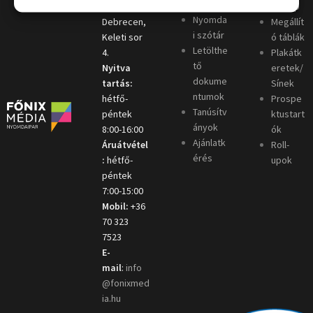
ó
4031
oszlop
Nyomda
Debrecen,
Megállít
i szótár
Keleti sor
ó táblák
Letölthe
4.
Plakátk
tő
Nyitva
eretek/
dokume
tartás:
Sínek
ntumok
hétfő-
Prospe
Tanúsítv
péntek
ktustart
ányok
8:00-16:00
ók
Ajánlatk
Áruátvétel
Roll-
érés
:
hétfő-
upok
péntek
7:00-15:00
Mobil:
+36
70 323
7523
E-
mail
:
info
@fonixmed
ia.hu