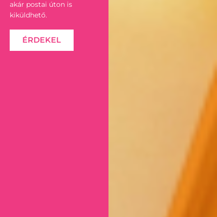
akár postai úton is
kiküldhető.
ÉRDEKEL