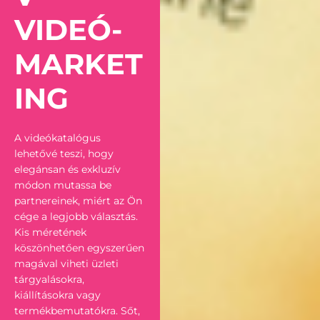
VIDEÓ-
MARKET
ING
A videókatalógus
lehetővé teszi, hogy
elegánsan és exkluzív
módon mutassa be
partnereinek, miért az Ön
cége a legjobb választás.
Kis méretének
köszönhetően egyszerűen
magával viheti üzleti
tárgyalásokra,
kiállításokra vagy
termékbemutatókra. Sőt,