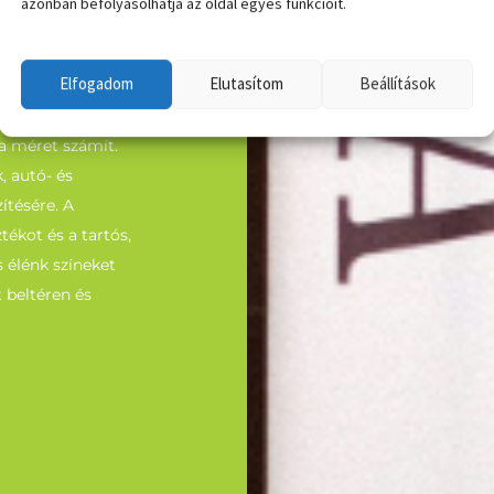
azonban befolyásolhatja az oldal egyes funkcióit.
TŰ
Elfogadom
Elutasítom
Beállítások
a méret számít.
, autó- és
ítésére. A
tékot és a tartós,
 élénk színeket
t beltéren és