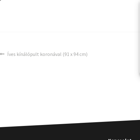
Íves kínálópult koronával (91 x 94 cm)