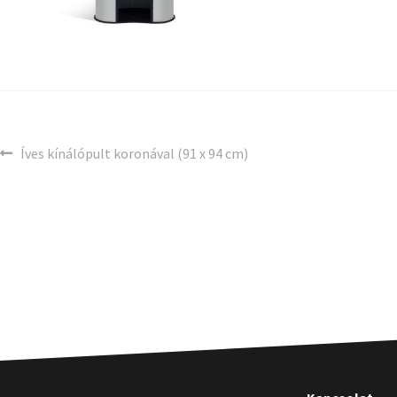
Íves kínálópult koronával (91 x 94 cm)