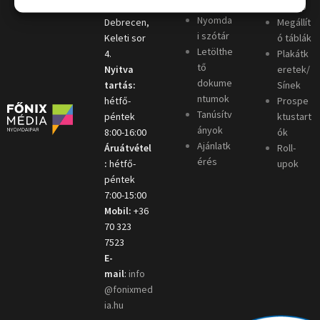
ó
4031
oszlop
Nyomda
Debrecen,
Megállít
i szótár
Keleti sor
ó táblák
Letölthe
4.
Plakátk
tő
Nyitva
eretek/
dokume
tartás:
Sínek
ntumok
hétfő-
Prospe
Tanúsítv
péntek
ktustart
ányok
8:00-16:00
ók
Ajánlatk
Áruátvétel
Roll-
érés
:
hétfő-
upok
péntek
7:00-15:00
Mobil:
+36
70 323
7523
E-
mail
:
info
@fonixmed
ia.hu