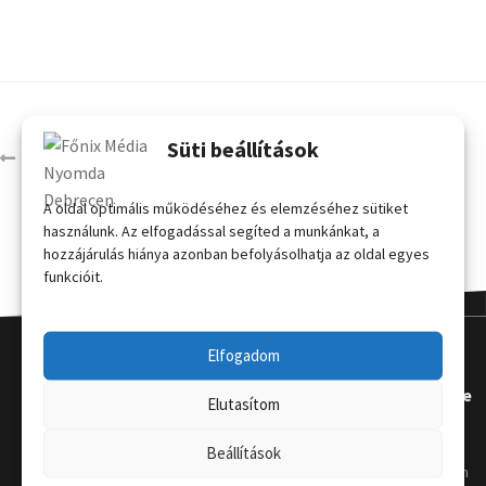
Süti beállítások
Kerek kínálópult (40 x 94 cm)
A oldal optimális működéséhez és elemzéséhez sütiket
használunk. Az elfogadással segíted a munkánkat, a
hozzájárulás hiánya azonban befolyásolhatja az oldal egyes
funkcióit.
Elfogadom
Kapcsola
Hasznos
Terméke
Elutasítom
t
k
Grafikai
Beállítások
útmutat
Telephely
:
Kordon