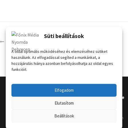
Süti beállítások
Szalagos kordonoszlop
A oldal optimális működéséhez és elemzéséhez sütiket
használunk. Az elfogadással segíted a munkánkat, a
hozzájárulás hiánya azonban befolyásolhatja az oldal egyes
funkcióit.
Elfogadom
Kapcsola
Hasznos
Terméke
Elutasítom
t
k
Grafikai
Beállítások
útmutat
Telephely
:
Kordon
ó
4031
oszlop