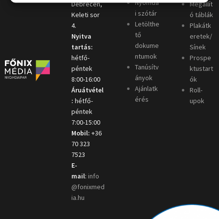
Nyomda
Debrecen,
Megállít
i szótár
Keleti sor
ó táblák
Letölthe
4.
Plakátk
tő
Nyitva
eretek/
dokume
tartás:
Sínek
ntumok
hétfő-
Prospe
Tanúsítv
péntek
ktustart
ányok
8:00-16:00
ók
Ajánlatk
Áruátvétel
Roll-
érés
:
hétfő-
upok
péntek
7:00-15:00
Mobil:
+36
70 323
7523
E-
mail
:
info
@fonixmed
ia.hu