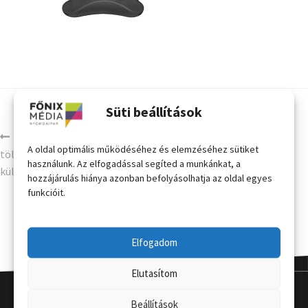
Süti beállítások
A/1 megállító tábla vízzel
A oldal optimális működéséhez és elemzéséhez sütiket
tölthető talppal (kétoldalas
használunk. Az elfogadással segíted a munkánkat, a
kültéri)
hozzájárulás hiánya azonban befolyásolhatja az oldal egyes
funkcióit.
Elfogadom
Elutasítom
Beállítások