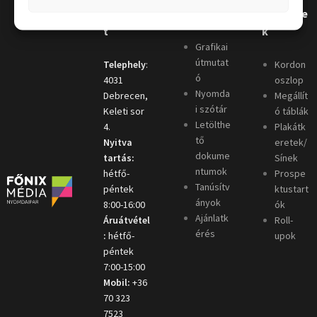
Kapcsola
Hasznos
Terméke
t
k
Grafikai
útmutat
Telephely
:
Kordon
ó
4031
oszlop
Nyomda
Debrecen,
Megállít
i szótár
Keleti sor
ó táblák
Letölthe
4.
Plakátk
tő
Nyitva
eretek/
dokume
tartás:
Sínek
ntumok
hétfő-
Prospe
Tanúsítv
péntek
ktustart
ányok
8:00-16:00
ók
Ajánlatk
Áruátvétel
Roll-
érés
:
hétfő-
upok
péntek
7:00-15:00
Mobil:
+36
70 323
7523