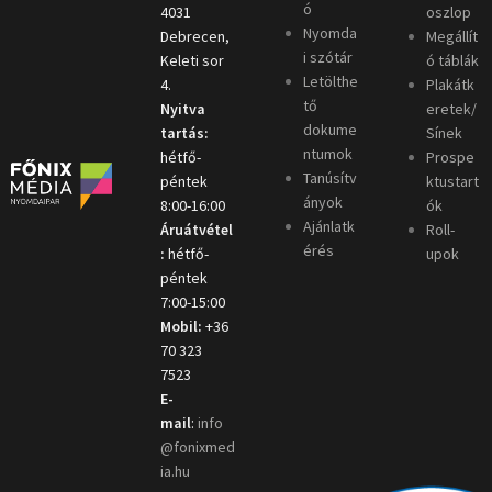
ó
4031
oszlop
Nyomda
Debrecen,
Megállít
i szótár
Keleti sor
ó táblák
Letölthe
4.
Plakátk
tő
Nyitva
eretek/
dokume
tartás:
Sínek
ntumok
hétfő-
Prospe
Tanúsítv
péntek
ktustart
ányok
8:00-16:00
ók
Ajánlatk
Áruátvétel
Roll-
érés
:
hétfő-
upok
péntek
7:00-15:00
Mobil:
+36
70 323
7523
E-
mail
:
info
@fonixmed
ia.hu