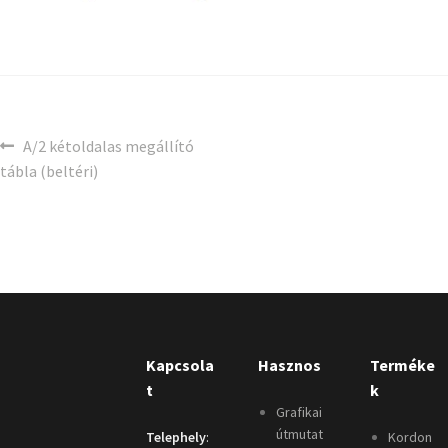
A/2 kétoldalas megállító
tábla (beltéri)
Kapcsola
Hasznos
Terméke
t
k
Grafikai
útmutat
Telephely
:
Kordon