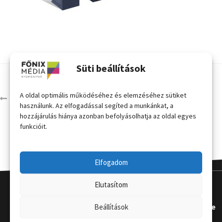
Süti beállítások
A oldal optimális működéséhez és elemzéséhez sütiket
Cross állvány táskával
használunk. Az elfogadással segíted a munkánkat, a
hozzájárulás hiánya azonban befolyásolhatja az oldal egyes
funkcióit.
Elfogadom
Elutasítom
Kapcsola
Hasznos
Terméke
Beállítások
t
k