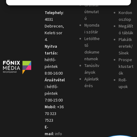
Grafikai
útmutat
Telephely
:
Kordon
ó
4031
oszlop
Nyomda
Debrecen,
Megállít
i szótár
Keleti sor
ó táblák
Letölthe
4.
Plakátk
tő
Nyitva
eretek/
dokume
tartás:
Sínek
ntumok
hétfő-
Prospe
Tanúsítv
péntek
ktustart
ányok
8:00-16:00
ók
Ajánlatk
Áruátvétel
Roll-
érés
:
hétfő-
upok
péntek
7:00-15:00
Mobil:
+36
70 323
7523
E-
mail
:
info