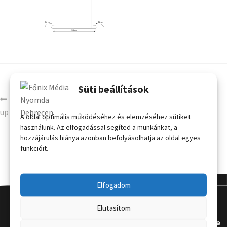
Süti beállítások
2 x 3 egyenes mágneses pop-
up sajtófal kis hordtáskával
A oldal optimális működéséhez és elemzéséhez sütiket
használunk. Az elfogadással segíted a munkánkat, a
hozzájárulás hiánya azonban befolyásolhatja az oldal egyes
funkcióit.
Elfogadom
Elutasítom
Kapcsola
Hasznos
Terméke