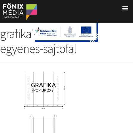
grafikai-sablon-2×3-
egyenes-sajtofal