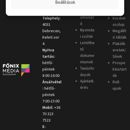
Beállítások
t
k
Grafikai
útmutat
Telephely
:
Kordon
ó
4031
oszlop
Nyomda
Debrecen,
Megállít
i szótár
Keleti sor
ó táblák
Letölthe
4.
Plakátk
tő
Nyitva
eretek/
dokume
tartás:
Sínek
ntumok
hétfő-
Prospe
Tanúsítv
péntek
ktustart
ányok
8:00-16:00
ók
Ajánlatk
Áruátvétel
Roll-
érés
:
hétfő-
upok
péntek
7:00-15:00
Mobil:
+36
70 323
7523
E-