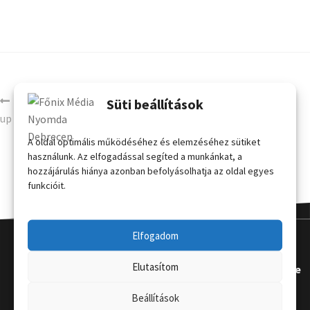
4 x 3 egyenes mágneses pop-
Süti beállítások
up sajtófal kis hordtáskával
A oldal optimális működéséhez és elemzéséhez sütiket
használunk. Az elfogadással segíted a munkánkat, a
hozzájárulás hiánya azonban befolyásolhatja az oldal egyes
funkcióit.
Elfogadom
Elutasítom
Kapcsola
Hasznos
Terméke
t
k
Beállítások
Grafikai