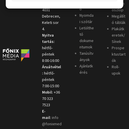
útmutat
Telephely
:
Kordon
ó
4031
oszlop
Nyomda
Debrecen,
Megállít
i szótár
Keleti sor
ó táblák
Letölthe
4.
Plakátk
tő
Nyitva
eretek/
dokume
tartás:
Sínek
ntumok
hétfő-
Prospe
Tanúsítv
péntek
ktustart
ányok
8:00-16:00
ók
Ajánlatk
Áruátvétel
Roll-
érés
:
hétfő-
upok
péntek
7:00-15:00
Mobil:
+36
70 323
7523
E-
mail
:
info
@fonixmed