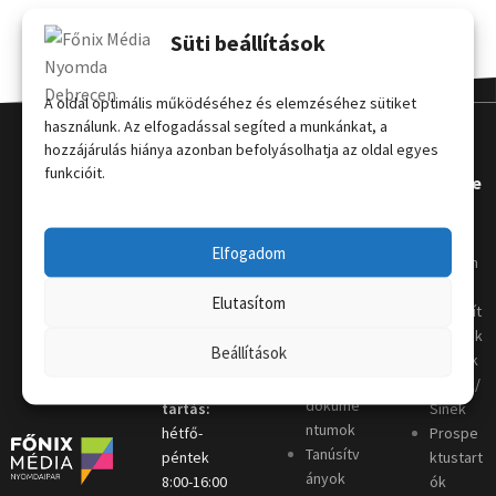
Süti beállítások
A oldal optimális működéséhez és elemzéséhez sütiket
használunk. Az elfogadással segíted a munkánkat, a
hozzájárulás hiánya azonban befolyásolhatja az oldal egyes
funkcióit.
Kapcsola
Hasznos
Terméke
t
k
Grafikai
Elfogadom
útmutat
Telephely
:
Kordon
ó
4031
oszlop
Elutasítom
Nyomda
Debrecen,
Megállít
i szótár
Keleti sor
ó táblák
Beállítások
Letölthe
4.
Plakátk
tő
Nyitva
eretek/
dokume
tartás:
Sínek
ntumok
hétfő-
Prospe
Tanúsítv
péntek
ktustart
ányok
8:00-16:00
ók