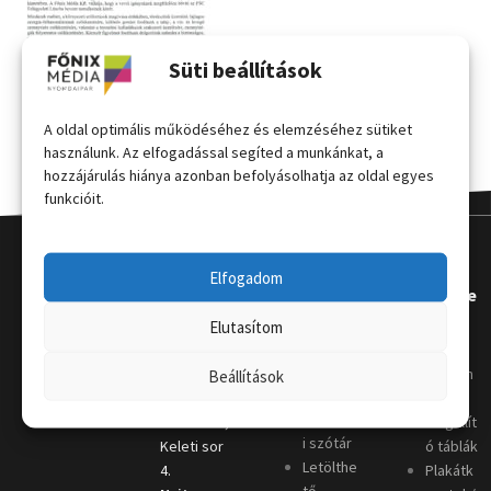
Süti beállítások
A oldal optimális működéséhez és elemzéséhez sütiket
használunk. Az elfogadással segíted a munkánkat, a
hozzájárulás hiánya azonban befolyásolhatja az oldal egyes
funkcióit.
Elfogadom
Kapcsola
Hasznos
Terméke
t
k
Elutasítom
Grafikai
útmutat
Telephely
:
Kordon
Beállítások
ó
4031
oszlop
Nyomda
Debrecen,
Megállít
i szótár
Keleti sor
ó táblák
Letölthe
4.
Plakátk
tő