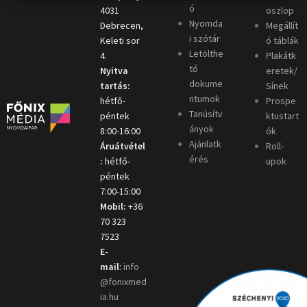
ó
4031
oszlop
Nyomda
Debrecen,
Megállít
i szótár
Keleti sor
ó táblák
Letölthe
4.
Plakátk
tő
Nyitva
eretek/
dokume
tartás:
Sínek
ntumok
hétfő-
Prospe
Tanúsítv
péntek
ktustart
ányok
8:00-16:00
ók
Ajánlatk
Áruátvétel
Roll-
érés
:
hétfő-
upok
péntek
7:00-15:00
Mobil:
+36
70 323
7523
E-
mail
:
info
@fonixmed
ia.hu