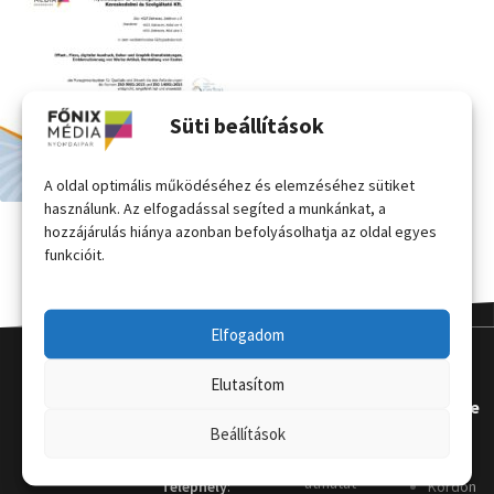
Süti beállítások
A oldal optimális működéséhez és elemzéséhez sütiket
használunk. Az elfogadással segíted a munkánkat, a
hozzájárulás hiánya azonban befolyásolhatja az oldal egyes
funkcióit.
Elfogadom
Elutasítom
Kapcsola
Hasznos
Terméke
Beállítások
t
k
Grafikai
útmutat
Telephely
:
Kordon