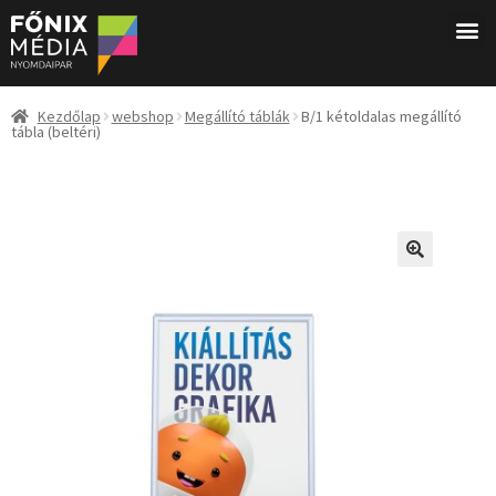
Kezdőlap
webshop
Megállító táblák
B/1 kétoldalas megállító
tábla (beltéri)
🔍