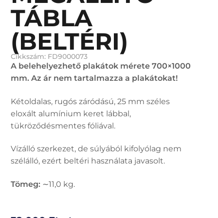
TÁBLA
(BELTÉRI)
Cikkszám: FD9000073
A belehelyezhető plakátok mérete 700×1000
mm. Az ár nem tartalmazza a plakátokat!
Kétoldalas, rugós záródású, 25 mm széles
eloxált alumínium keret lábbal,
tükröződésmentes fóliával.
Vízálló szerkezet, de súlyából kifolyólag nem
szélálló, ezért beltéri használata javasolt.
Tömeg:
∼11,0 kg.