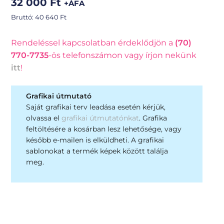
32 000
Ft
+ÁFA
Bruttó:
40 640
Ft
Rendeléssel kapcsolatban érdeklődjön a
(70)
770-7735
-ös telefonszámon vagy írjon nekünk
itt
!
Grafikai útmutató
Saját grafikai terv leadása esetén kérjük,
olvassa el
grafikai útmutatónkat
. Grafika
feltöltésére a kosárban lesz lehetősége, vagy
később e-mailen is elküldheti. A grafikai
sablonokat a termék képek között találja
meg.