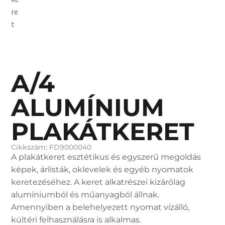
A/4
ALUMÍNIUM
PLAKÁTKERET
Cikkszám: FD9000040
A plakátkeret esztétikus és egyszerű megoldás
képek, árlisták, oklevelek és egyéb nyomatok
keretezéséhez. A keret alkatrészei kizárólag
alumíniumból és műanyagból állnak.
Amennyiben a belehelyezett nyomat vízálló,
kültéri felhasználásra is alkalmas.