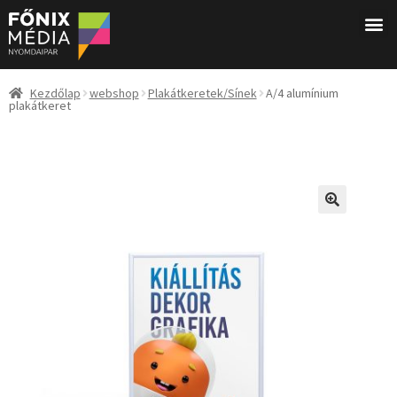
Kezdőlap
webshop
Plakátkeretek/Sínek
A/4 alumínium
plakátkeret
🔍