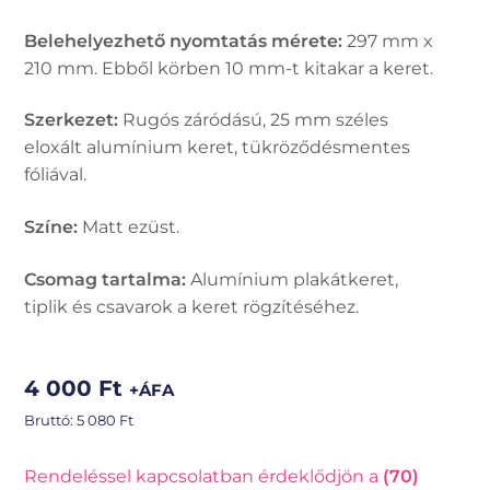
Belehelyezhető nyomtatás mérete:
297 mm x
210 mm. Ebből körben 10 mm-t kitakar a keret.
Szerkezet:
Rugós záródású, 25 mm széles
eloxált alumínium keret, tükröződésmentes
fóliával.
Színe:
Matt ezüst.
Csomag tartalma:
Alumínium plakátkeret,
tiplik és csavarok a keret rögzítéséhez.
4 000
Ft
+ÁFA
Bruttó:
5 080
Ft
Rendeléssel kapcsolatban érdeklődjön a
(70)