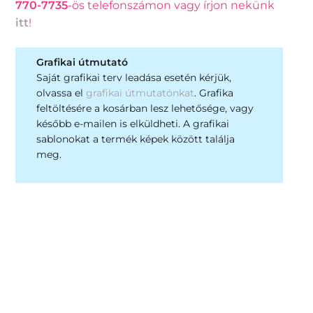
770-7735
-ös telefonszámon vagy írjon nekünk
itt
!
Grafikai útmutató
Saját grafikai terv leadása esetén kérjük,
olvassa el
grafikai útmutatónkat
. Grafika
feltöltésére a kosárban lesz lehetősége, vagy
később e-mailen is elküldheti. A grafikai
sablonokat a termék képek között találja
meg.