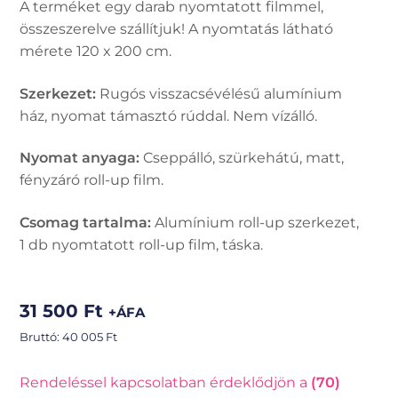
A terméket egy darab nyomtatott filmmel,
összeszerelve szállítjuk! A nyomtatás látható
mérete 120 x 200 cm.
Szerkezet:
Rugós visszacsévélésű alumínium
ház, nyomat támasztó rúddal. Nem vízálló.
Nyomat anyaga:
Cseppálló, szürkehátú, matt,
fényzáró roll-up film.
Csomag tartalma:
Alumínium roll-up szerkezet,
1 db nyomtatott roll-up film, táska.
31 500
Ft
+ÁFA
Bruttó:
40 005
Ft
Rendeléssel kapcsolatban érdeklődjön a
(70)