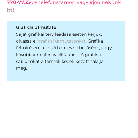
770-7735
-ös telefonszámon vagy írjon nekünk
itt
!
Grafikai útmutató
Saját grafikai terv leadása esetén kérjük,
olvassa el
grafikai útmutatónkat
. Grafika
feltöltésére a kosárban lesz lehetősége, vagy
később e-mailen is elküldheti. A grafikai
sablonokat a termék képek között találja
meg.