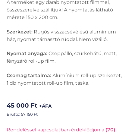
A terméket egy darab nyomtatott filmmel,
összeszerelve szállítjuk! A nyomtatás látható
mérete 150 x 200 cm.
Szerkezet:
Rugós visszacsévélésű alumínium
ház, nyomat támasztó rúddal. Nem vízálló.
Nyomat anyaga:
Cseppálló, szürkehátú, matt,
fényzáró roll-up film.
Csomag tartalma:
Alumínium roll-up szerkezet,
1 db nyomtatott roll-up film, táska.
45 000
Ft
+ÁFA
Bruttó:
57 150
Ft
Rendeléssel kapcsolatban érdeklődjön a
(70)