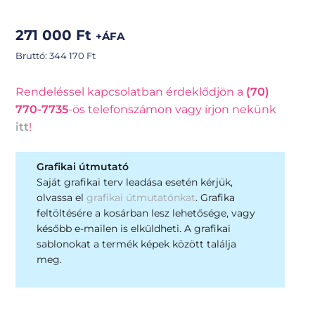
271 000
Ft
+ÁFA
Bruttó:
344 170
Ft
Rendeléssel kapcsolatban érdeklődjön a
(70)
770-7735
-ös telefonszámon vagy írjon nekünk
itt
!
Grafikai útmutató
Saját grafikai terv leadása esetén kérjük,
olvassa el
grafikai útmutatónkat
. Grafika
feltöltésére a kosárban lesz lehetősége, vagy
később e-mailen is elküldheti. A grafikai
sablonokat a termék képek között találja
meg.