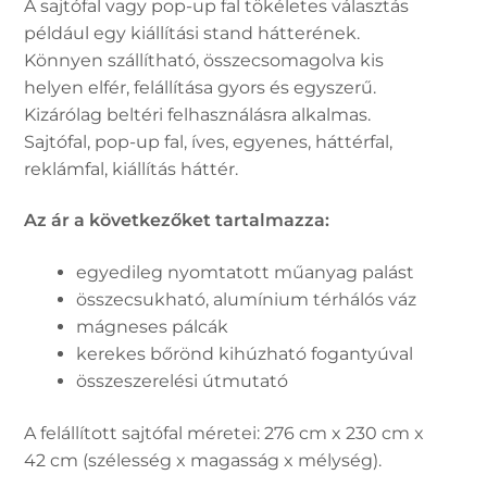
A sajtófal vagy pop-up fal tökéletes választás
például egy kiállítási stand hátterének.
Könnyen szállítható, összecsomagolva kis
helyen elfér, felállítása gyors és egyszerű.
Kizárólag beltéri felhasználásra alkalmas.
Sajtófal, pop-up fal, íves, egyenes, háttérfal,
reklámfal, kiállítás háttér.
Az ár a következőket tartalmazza:
egyedileg nyomtatott műanyag palást
összecsukható, alumínium térhálós váz
mágneses pálcák
kerekes bőrönd kihúzható fogantyúval
összeszerelési útmutató
A felállított sajtófal méretei: 276 cm x 230 cm x
42 cm (szélesség x magasság x mélység).