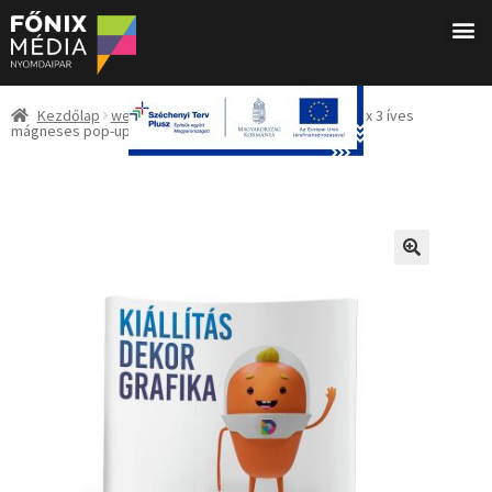
Kezdőlap
webshop
Sajtófalak (Pop-up falak)
3 x 3 íves
mágneses pop-up sajtófal kis hordtáskával
🔍