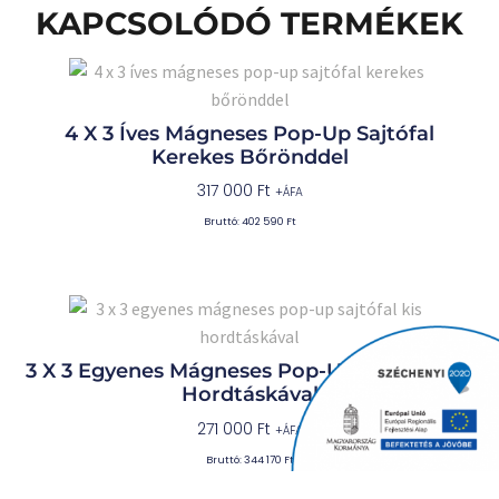
KAPCSOLÓDÓ TERMÉKEK
4 X 3 Íves Mágneses Pop-Up Sajtófal
Kerekes Bőrönddel
317 000
Ft
+ÁFA
Bruttó:
402 590
Ft
3 X 3 Egyenes Mágneses Pop-Up Sajtófal Kis
Hordtáskával
271 000
Ft
+ÁFA
Bruttó:
344 170
Ft