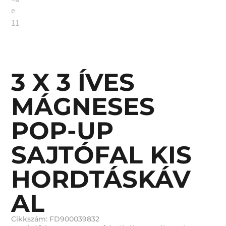
3 X 3 ÍVES
MÁGNESES
POP-UP
SAJTÓFAL KIS
HORDTÁSKÁV
AL
Cikkszám: FD900039832