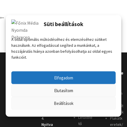
10054
Süti beállítások
A oldal optimális működéséhez és elemzéséhez sütiket
használunk. Az elfogadással segíted a munkánkat, a
hozzájárulás hiánya azonban befolyásolhatja az oldal egyes
funkcióit.
Kapcsola
Hasznos
Terméke
Elfogadom
t
k
Grafikai
Elutasítom
útmutat
Telephely
:
Kordon
ó
4031
oszlop
Beállítások
Nyomda
Debrecen,
Megállít
i szótár
Keleti sor
ó táblák
Letölthe
4.
Plakátk
tő
Nyitva
eretek/