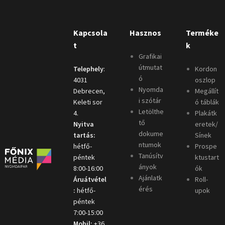
Kapcsola
Hasznos
Terméke
t
k
Grafikai
útmutat
Telephely
:
Kordon
ó
4031
oszlop
Nyomda
Debrecen,
Megállít
i szótár
Keleti sor
ó táblák
Letölthe
4.
Plakátk
tő
Nyitva
eretek/
dokume
tartás:
Sínek
ntumok
hétfő-
Prospe
Tanúsítv
péntek
ktustart
ányok
8:00-16:00
ók
Ajánlatk
Áruátvétel
Roll-
érés
:
hétfő-
upok
péntek
7:00-15:00
Mobil:
+36