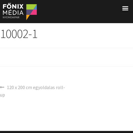
10002-1
120 x 200 cm egyoldalas roll-
up