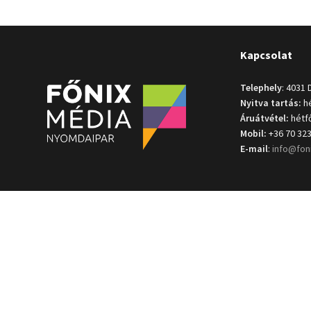
Kapcsolat
Telephely
: 4031 
Nyitva tartás:
hé
Áruátvétel:
hétfő
Mobil:
+36 70 323
E-mail
:
info@fon