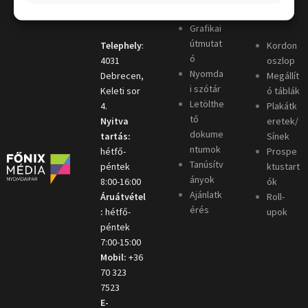
t
k
Grafikai
útmutat
Telephely
:
Kordon
ó
4031
oszlop
Nyomda
Debrecen,
Megállít
i szótár
Keleti sor
ó táblák
Letölthe
4.
Plakátk
tő
Nyitva
eretek/
dokume
tartás:
Sínek
ntumok
hétfő-
Prospe
Tanúsítv
péntek
ktustart
ányok
8:00-16:00
ók
Ajánlatk
Áruátvétel
Roll-
érés
:
hétfő-
upok
péntek
7:00-15:00
Mobil:
+36
70 323
7523
E-