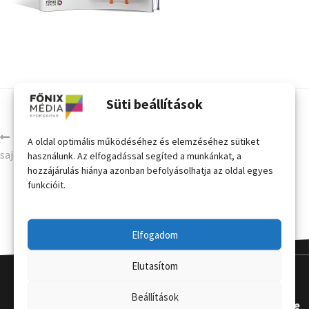
Süti beállítások
3 x 3 íves mágneses pop-up
A oldal optimális működéséhez és elemzéséhez sütiket
sajtófal kis hordtáskával
használunk. Az elfogadással segíted a munkánkat, a
hozzájárulás hiánya azonban befolyásolhatja az oldal egyes
funkcióit.
Elfogadom
Elutasítom
Beállítások
Kapcsola
Hasznos
Terméke