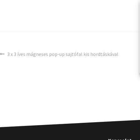
3 x 3 íves mágneses pop-up sajtófal kis hordtáskával