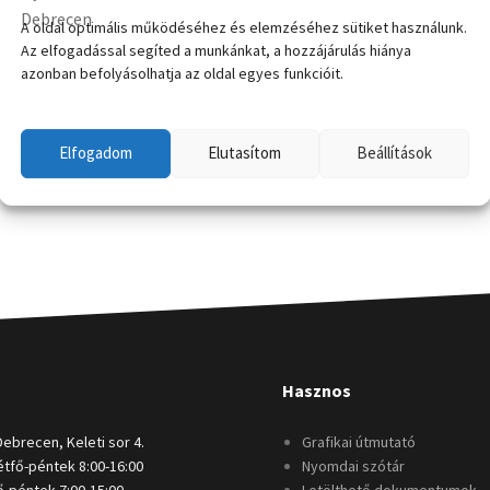
A oldal optimális működéséhez és elemzéséhez sütiket használunk.
Az elfogadással segíted a munkánkat, a hozzájárulás hiánya
azonban befolyásolhatja az oldal egyes funkcióit.
Elfogadom
Elutasítom
Beállítások
Hasznos
Debrecen, Keleti sor 4.
Grafikai útmutató
tfő-péntek 8:00-16:00
Nyomdai szótár
-péntek 7:00-15:00
Letölthető dokumentumok