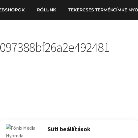
EBSHOPOK
RÓLUNK
TEKERCSES TERMÉKCÍMKE NY
097388bf26a2e492481
Süti beállítások