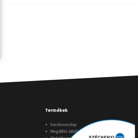
Termékek
Kordonoszlop
Megállító táblák
Plakátkeretek/Sínek