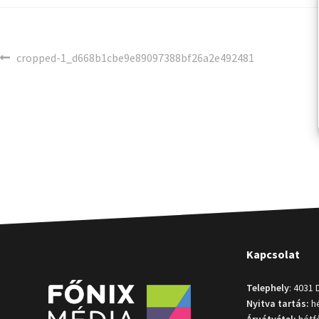
cropped-1_d668b1cbe9e89097388bf26a2e492481
Kapcsolat
Telephely
: 4031 
Nyitva tartás:
hé
Áruátvétel:
hétfő