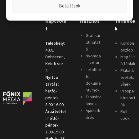
Beállítások
Kapcsola
Hasznos
Terméke
t
k
Grafikai
útmutat
Telephely
:
Kordon
ó
4031
oszlop
Nyomda
Debrecen,
Megállít
i szótár
Keleti sor
ó táblák
Letölthe
4.
Plakátk
tő
Nyitva
eretek/
dokume
tartás:
Sínek
ntumok
hétfő-
Prospe
Tanúsítv
péntek
ktustart
ányok
8:00-16:00
ók
Ajánlatk
Áruátvétel
Roll-
érés
:
hétfő-
upok
péntek
7:00-15:00
Mobil:
+36