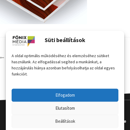
Süti beállítások
A oldal optimális működéséhez és elemzéséhez sütiket
dekortáblák
használunk. Az elfogadással segíted a munkánkat, a
hozzájárulás hiánya azonban befolyásolhatja az oldal egyes
funkcióit.
Elfogadom
Elutasítom
Kapcsola
Hasznos
Terméke
Beállítások
t
k