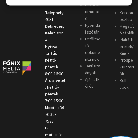
Grafikai
útmutat
Telephely
:
Kordon
ó
4031
oszlop
Nyomda
Debrecen,
Megállít
i szótár
Keleti sor
ó táblák
Letölthe
4.
Plakátk
tő
Nyitva
eretek/
dokume
tartás:
Sínek
ntumok
hétfő-
Prospe
Tanúsítv
péntek
ktustart
ányok
8:00-16:00
ók
Ajánlatk
Áruátvétel
Roll-
érés
:
hétfő-
upok
péntek
7:00-15:00
Mobil:
+36
70 323
7523
E-
mail
:
info