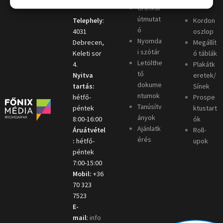
Grafikai
útmutat
Telephely
:
Kordon
ó
4031
oszlop
Nyomda
Debrecen,
Megállít
i szótár
Keleti sor
ó táblák
Letölthe
4.
Plakátk
tő
Nyitva
eretek/
dokume
tartás:
Sínek
ntumok
hétfő-
Prospe
Tanúsítv
péntek
ktustart
ányok
8:00-16:00
ók
Ajánlatk
Áruátvétel
Roll-
érés
:
hétfő-
upok
péntek
7:00-15:00
Mobil:
+36
70 323
7523
E-
mail
:
info