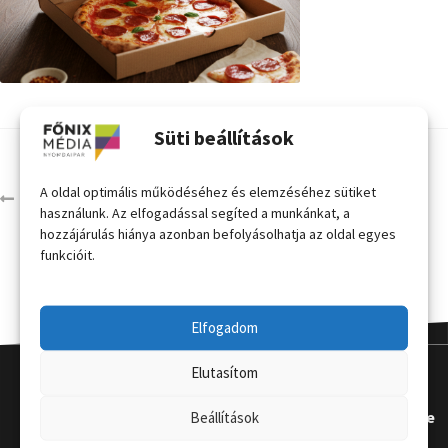
Süti beállítások
A oldal optimális működéséhez és elemzéséhez sütiket
elelmiszercsomagolas
használunk. Az elfogadással segíted a munkánkat, a
hozzájárulás hiánya azonban befolyásolhatja az oldal egyes
funkcióit.
Elfogadom
Elutasítom
Kapcsola
Hasznos
Terméke
Beállítások
t
k