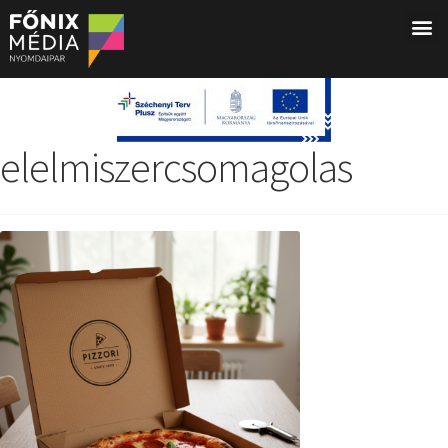
elelmiszercsomagolas