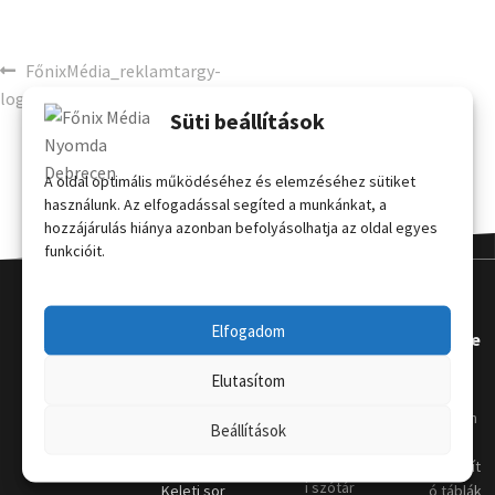
FőnixMédia_reklamtargy-
logo-01
Süti beállítások
A oldal optimális működéséhez és elemzéséhez sütiket
használunk. Az elfogadással segíted a munkánkat, a
hozzájárulás hiánya azonban befolyásolhatja az oldal egyes
funkcióit.
Elfogadom
Kapcsola
Hasznos
Terméke
t
k
Elutasítom
Grafikai
útmutat
Telephely
:
Kordon
Beállítások
ó
4031
oszlop
Nyomda
Debrecen,
Megállít
i szótár
Keleti sor
ó táblák