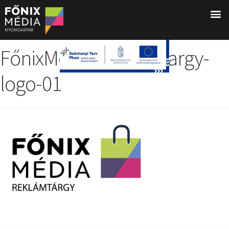
FőnixMédia_reklamtargy-
logo-01