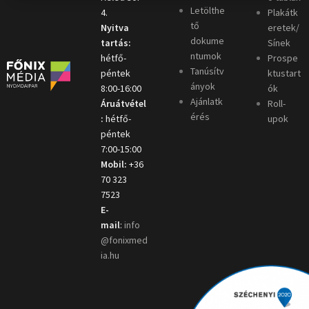
Letölthe
4.
Plakátk
tő
Nyitva
eretek/
dokume
tartás:
Sínek
ntumok
hétfő-
Prospe
Tanúsítv
péntek
ktustart
ányok
8:00-16:00
ók
Ajánlatk
Áruátvétel
Roll-
érés
:
hétfő-
upok
péntek
7:00-15:00
Mobil:
+36
70 323
7523
E-
mail
:
info
@fonixmed
ia.hu