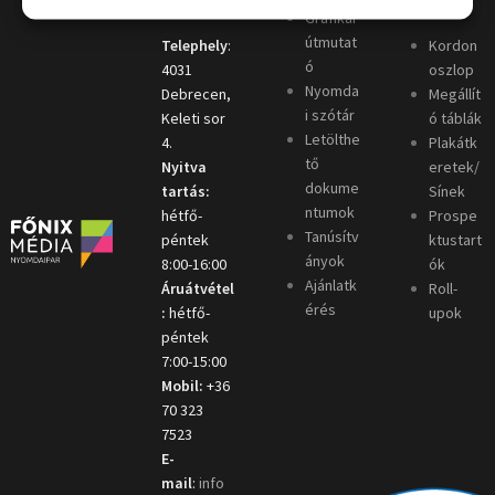
Grafikai
útmutat
Telephely
:
Kordon
ó
4031
oszlop
Nyomda
Debrecen,
Megállít
i szótár
Keleti sor
ó táblák
Letölthe
4.
Plakátk
tő
Nyitva
eretek/
dokume
tartás:
Sínek
ntumok
hétfő-
Prospe
Tanúsítv
péntek
ktustart
ányok
8:00-16:00
ók
Ajánlatk
Áruátvétel
Roll-
érés
:
hétfő-
upok
péntek
7:00-15:00
Mobil:
+36
70 323
7523
E-
mail
:
info