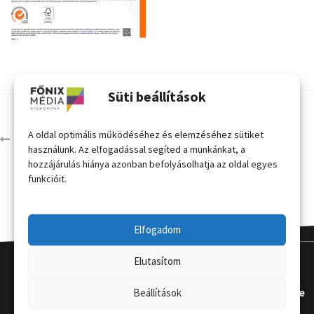
Süti beállítások
A oldal optimális működéséhez és elemzéséhez sütiket
fsc-tanusitvany2022
használunk. Az elfogadással segíted a munkánkat, a
hozzájárulás hiánya azonban befolyásolhatja az oldal egyes
funkcióit.
Elfogadom
Elutasítom
Kapcsola
Hasznos
Terméke
Beállítások
t
k