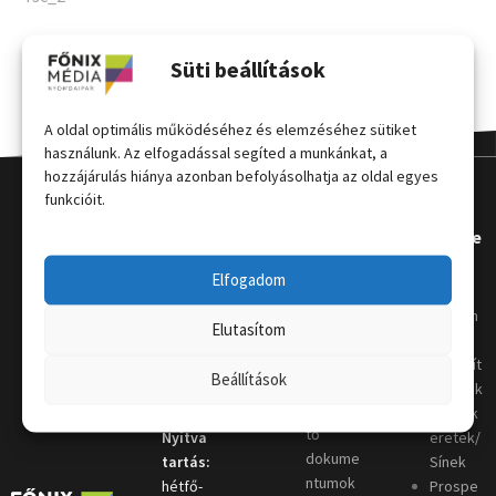
Süti beállítások
A oldal optimális működéséhez és elemzéséhez sütiket
használunk. Az elfogadással segíted a munkánkat, a
hozzájárulás hiánya azonban befolyásolhatja az oldal egyes
funkcióit.
Kapcsola
Hasznos
Terméke
t
k
Elfogadom
Grafikai
útmutat
Telephely
:
Kordon
Elutasítom
ó
4031
oszlop
Nyomda
Debrecen,
Megállít
Beállítások
i szótár
Keleti sor
ó táblák
Letölthe
4.
Plakátk
tő
Nyitva
eretek/
dokume
tartás:
Sínek
ntumok
hétfő-
Prospe