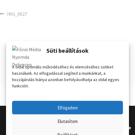
IMG_0627
Süti beállítások
Vélemény, hozzászólás?
Hozzászólás küldéséhez
be kell jelentkezni
.
A oldal optimális működéséhez és elemzéséhez sütiket
használunk. Az elfogadással segíted a munkánkat, a
hozzájárulás hiánya azonban befolyásolhatja az oldal egyes
funkcióit.
Elfogadom
Elutasítom
Kapcsola
Hasznos
Terméke
Beállítások
t
k