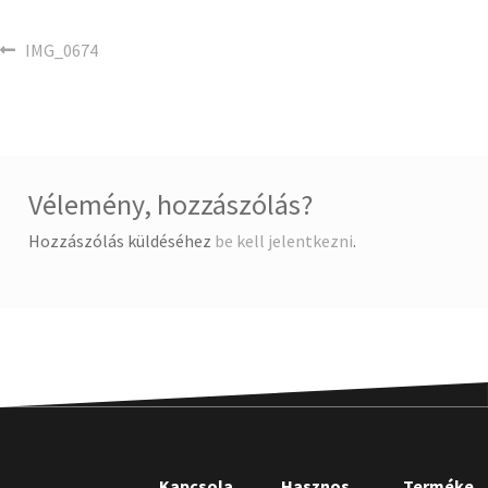
IMG_0674
Vélemény, hozzászólás?
Hozzászólás küldéséhez
be kell jelentkezni
.
Kapcsola
Hasznos
Terméke