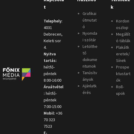
t
k
Grafikai
útmutat
Telephely
:
Kordon
ó
4031
oszlop
Nyomda
Debrecen,
Megállít
i szótár
Keleti sor
ó táblák
Letölthe
4.
Plakátk
tő
Nyitva
eretek/
dokume
tartás:
Sínek
ntumok
hétfő-
Prospe
Tanúsítv
péntek
ktustart
ányok
8:00-16:00
ók
Ajánlatk
Áruátvétel
Roll-
érés
:
hétfő-
upok
péntek
7:00-15:00
Mobil:
+36
70 323
7523
E-