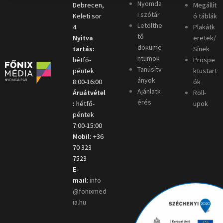
Nyomda
Debrecen,
Megállít
i szótár
Keleti sor
ó táblák
Letölthe
4.
Plakátk
tő
Nyitva
eretek/
dokume
tartás:
Sínek
ntumok
hétfő-
Prospe
Tanúsítv
péntek
ktustart
ányok
8:00-16:00
ók
Ajánlatk
Áruátvétel
Roll-
érés
:
hétfő-
upok
péntek
7:00-15:00
Mobil:
+36
70 323
7523
E-
mail
:
info
@fonixmed
ia.hu