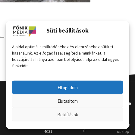
Süti beállítások
IMG_8773
A oldal optimális működéséhez és elemzéséhez sütiket
használunk. Az elfogadással segíted a munkánkat, a
hozzájárulás hiánya azonban befolyásolhatja az oldal egyes
funkcióit.
Elfogadom
Elutasítom
Kapcsola
Hasznos
Terméke
t
k
Beállítások
Grafikai
útmutat
Telephely
:
Kordon
ó
4031
oszlop