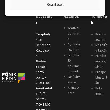
Beállítások
Kapcsola
Hasznos
Terméke
t
k
Grafikai
útmutat
Telephely
:
Kordon
ó
4031
oszlop
Nyomda
Debrecen,
Megállít
i szótár
Keleti sor
ó táblák
Letölthe
4.
Plakátk
tő
Nyitva
eretek/
dokume
tartás:
Sínek
ntumok
hétfő-
Prospe
Tanúsítv
péntek
ktustart
ányok
8:00-16:00
ók
Ajánlatk
Áruátvétel
Roll-
érés
:
hétfő-
upok
péntek
7:00-15:00
Mobil:
+36