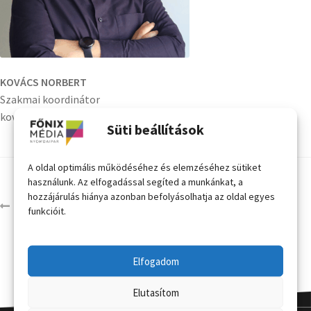
KOVÁCS NORBERT
Szakmai koordinátor
kovacs.norbert@fonixmedia.hu
Süti beállítások
A oldal optimális működéséhez és elemzéséhez sütiket
használunk. Az elfogadással segíted a munkánkat, a
hozzájárulás hiánya azonban befolyásolhatja az oldal egyes
Kovács Norbert
funkcióit.
Elfogadom
Elutasítom