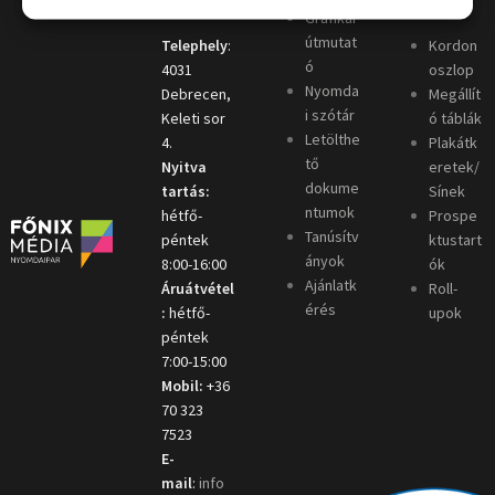
Grafikai
útmutat
Telephely
:
Kordon
ó
4031
oszlop
Nyomda
Debrecen,
Megállít
i szótár
Keleti sor
ó táblák
Letölthe
4.
Plakátk
tő
Nyitva
eretek/
dokume
tartás:
Sínek
ntumok
hétfő-
Prospe
Tanúsítv
péntek
ktustart
ányok
8:00-16:00
ók
Ajánlatk
Áruátvétel
Roll-
érés
:
hétfő-
upok
péntek
7:00-15:00
Mobil:
+36
70 323
7523
E-
mail
:
info