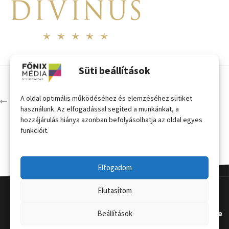
Süti beállítások
A oldal optimális működéséhez és elemzéséhez sütiket
logók-27
használunk. Az elfogadással segíted a munkánkat, a
hozzájárulás hiánya azonban befolyásolhatja az oldal egyes
funkcióit.
Elfogadom
Elutasítom
Kapcsola
Hasznos
Terméke
Beállítások
t
k