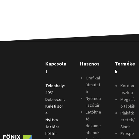
Kapcsola
Hasznos
Terméke
t
k
Grafikai
útmutat
Telephely
:
Kordon
ó
4031
oszlop
Nyomda
Debrecen,
Megállít
i szótár
Keleti sor
ó táblák
Letölthe
4.
Plakátk
tő
Nyitva
eretek/
dokume
tartás:
Sínek
ntumok
hétfő-
Prospe