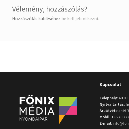
Vélemény, hozzászólás?
Hozzászólás küldéséhez
be kell jelentkezni
.
Kapcsolat
Telephely
: 4031 
Nyitva tartás:
hé
Áruátvétel:
hétfő
Mobil:
+36 70 323
E-mail
:
info@fon