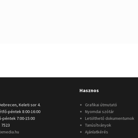
Hasznos
Debrecen, Keleti sor 4.
Grafikai útmutató
tfő-péntek 8:00-16:00
Nyomdai szótár
-péntek 7:00-15:00
Letölthető dokumentumok
 7523
Tanúsítványok
ixmedia.hu
Ajánlatkérés