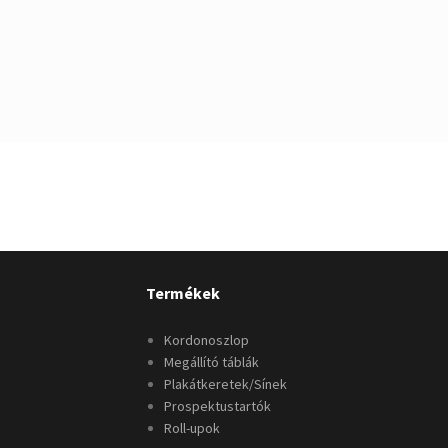
Termékek
Kordonoszlop
Megállító táblák
Plakátkeretek/Sínek
Prospektustartók
Roll-upok