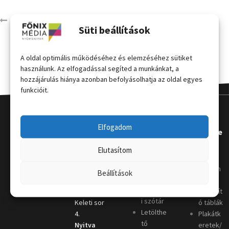
ofszet hero_2
Süti beállítások
A oldal optimális működéséhez és elemzéséhez sütiket
használunk. Az elfogadással segíted a munkánkat, a
hozzájárulás hiánya azonban befolyásolhatja az oldal egyes
funkcióit.
Elfogadom
Kapcsola
Hasznos
Terméke
t
k
Elutasítom
Grafikai
útmutat
Telephely
:
Kordon
Beállítások
ó
4031
oszlop
Nyomda
Debrecen,
Megállít
i szótár
Keleti sor
ó táblák
Letölthe
4.
Plakátk
tő
Nyitva
eretek/