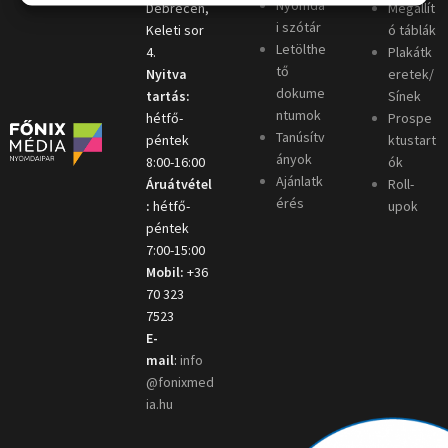
Nyomda
Debrecen,
Megállít
i szótár
Keleti sor
ó táblák
Letölthe
4.
Plakátk
tő
Nyitva
eretek/
dokume
tartás:
Sínek
ntumok
hétfő-
Prospe
Tanúsítv
péntek
ktustart
ányok
8:00-16:00
ók
Ajánlatk
Áruátvétel
Roll-
érés
:
hétfő-
upok
péntek
7:00-15:00
Mobil:
+36
70 323
7523
E-
mail
:
info
@fonixmed
ia.hu