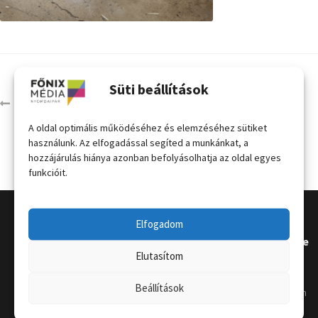
Süti beállítások
padlómatrica
A oldal optimális működéséhez és elemzéséhez sütiket
használunk. Az elfogadással segíted a munkánkat, a
hozzájárulás hiánya azonban befolyásolhatja az oldal egyes
funkcióit.
Elfogadom
Kapcsola
Hasznos
Terméke
Elutasítom
t
k
Grafikai
Beállítások
útmutat
Telephely
:
Kordon
ó
4031
oszlop