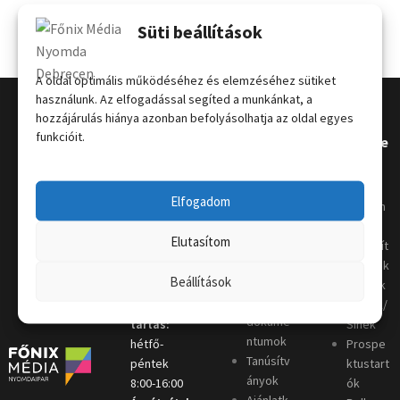
Süti beállítások
A oldal optimális működéséhez és elemzéséhez sütiket
használunk. Az elfogadással segíted a munkánkat, a
hozzájárulás hiánya azonban befolyásolhatja az oldal egyes
funkcióit.
Kapcsola
Hasznos
Terméke
t
k
Grafikai
Elfogadom
útmutat
Telephely
:
Kordon
ó
4031
oszlop
Elutasítom
Nyomda
Debrecen,
Megállít
i szótár
Keleti sor
ó táblák
Beállítások
Letölthe
4.
Plakátk
tő
Nyitva
eretek/
dokume
tartás:
Sínek
ntumok
hétfő-
Prospe
Tanúsítv
péntek
ktustart
ányok
8:00-16:00
ók
Ajánlatk